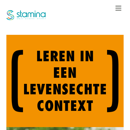
Overslaan
en
naar
de
inhoud
gaan
LEREN IN
EEN
LEVENSECHTE
CONTEXT