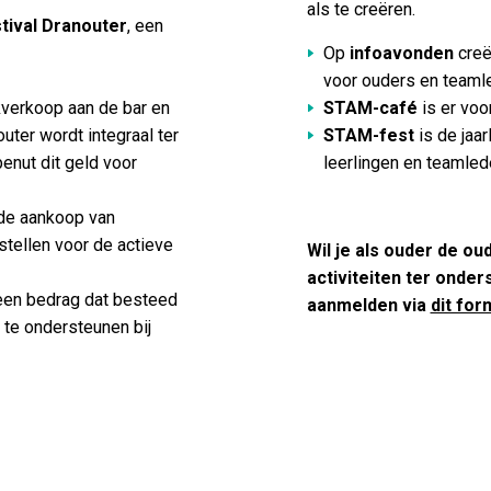
als te creëren.
stival Dranouter
, een
Op
infoavonden
cre
voor ouders en teaml
kverkoop aan de bar en
STAM-café
is er voo
uter wordt integraal ter
STAM-fest
is de jaar
enut dit geld voor
leerlingen en teamled
 de aankoop van
stellen voor de actieve
Wil je als ouder de o
activiteiten ter onder
s een bedrag dat besteed
aanmelden via
dit for
 te ondersteunen bij