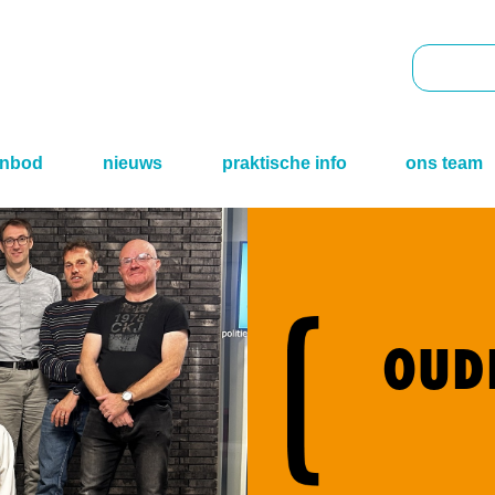
Zoek
door
deze
site
anbod
nieuws
praktische info
ons team
OUD