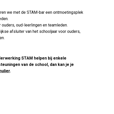
ëren we met de STAM-bar een ontmoetingsplek
eden.
r ouders, oud-leerlingen en teamleden.
lijkse afsluiter van het schooljaar voor ouders,
en.
uderwerking STAM helpen bij enkele
steuningen van de school, dan kan je je
mulier
.